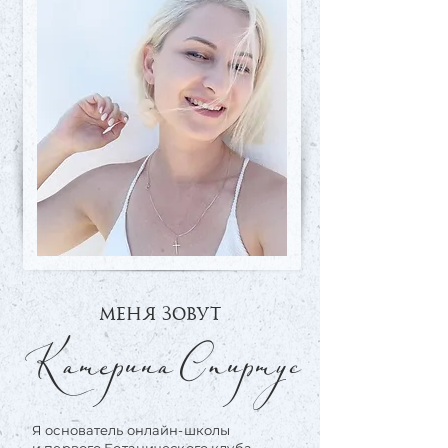
МЕНЯ ЗОВУТ
КатеринаСпиртус
Я основатель онлайн-школы