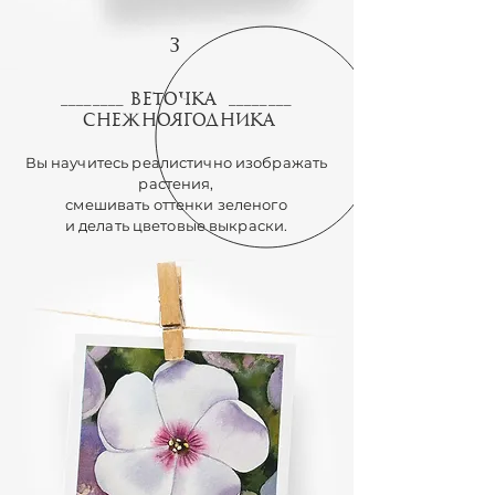
3
Веточка
________
________
снежноягодника
Вы научитесь реалистично изображать
растения,
смешивать оттенки зеленого
и делать цветовые выкраски.