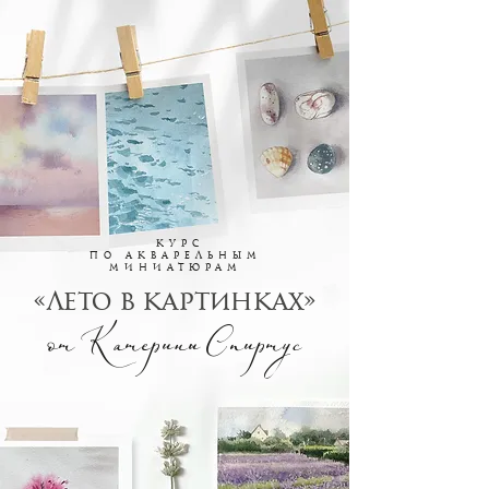
курс
ПО акварельным
миниатюрам
«ЛЕТО В КАРТИНКАХ»‎
отКатериныСпиртус