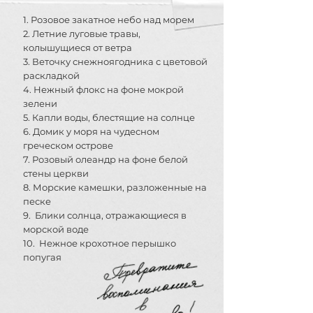
1. Розовое закатное небо над морем
2. Летние луговые травы,
колышущиеся от ветра
3. Веточку снежноягодника с цветовой
раскладкой
4. Нежный флокс на фоне мокрой
зелени
5. Капли воды, блестящие на солнце
6. Домик у моря на чудесном
греческом острове
7. Розовый олеандр на фоне белой
стены церкви
8. Морские камешки, разложенные на
песке
9. Блики солнца, отражающиеся в
морской воде
10. Нежное крохотное перышко
попугая