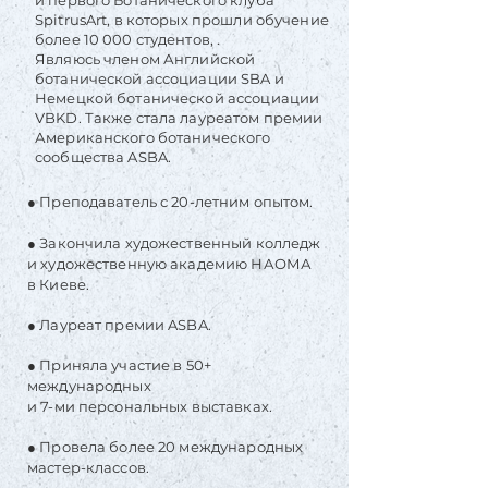
и первого Ботанического клуба
SpitrusArt, в которых прошли обучение
более 10 000 студентов, .
Являюсь членом Английской
ботанической ассоциации SBA и
Немецкой ботанической ассоциации
VBKD. Также стала лауреатом премии
Американского ботанического
сообщества ASBA.
● Преподаватель с 20-летним опытом.
● Закончила художественный колледж
и художественную академию НАОМА
в Киеве.
● Лауреат премии ASBA.
● Приняла участие в 50+
международных
и 7-ми персональных выставках.
● Провела более 20 международных
мастер-классов.