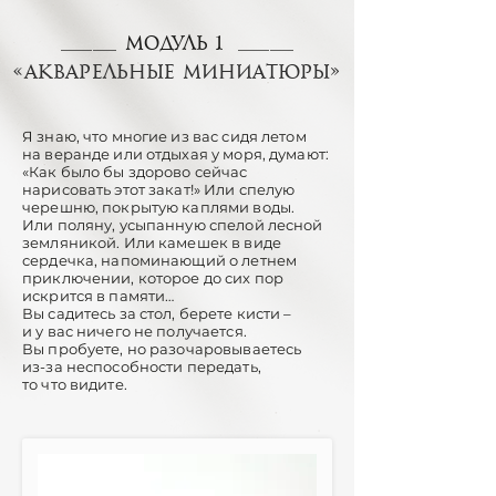
Модуль 1
_______
_____
__
«Акварельные миниатюры»
Я знаю, что многие из вас сидя летом
на веранде или отдыхая у моря, думают:
«Как было бы здорово сейчас
нарисовать этот закат!» Или спелую
черешню, покрытую каплями воды.
Или поляну, усыпанную спелой лесной
земляникой. Или камешек в виде
сердечка, напоминающий о летнем
приключении, которое до сих пор
искрится в памяти…
Вы садитесь за стол, берете кисти –
и у вас ничего не получается.
Вы пробуете, но разочаровываетесь
из-за неспособности передать,
то что видите.