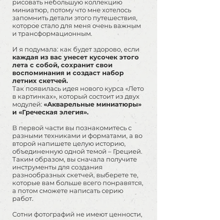
рисовать небольшую коллекцию
миниатюр, потому что мне хотелось
запомнить детали этого путешествия,
которое стало для меня очень важным
и трансформационным.
И я подумала: как будет здорово, если
каждая из вас унесет кусочек этого
лета с собой, сохранит свои
воспоминания и создаст набор
летних скетчей.
Так появилась идея нового курса «Лето
в картинках», который состоит из двух
модулей:
«Акварельные миниатюры»
и «Греческая элегия».
В первой части вы познакомитесь с
разными техниками и форматами, а во
второй напишете целую историю,
объединенную одной темой – Грецией.
Таким образом, вы сначала получите
инструменты для создания
разнообразных скетчей, выберете те,
которые вам больше всего понравятся,
а потом сможете написать серию
работ.
Сотни фотографий не имеют ценности,