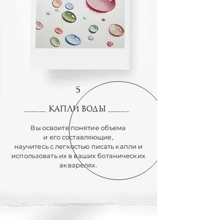
5
капли воды
______
______
Вы освоите понятие объема
и его составляющие,
научитесь с легкостью писать капли и
использовать их в ваших ботанических
акварелях.