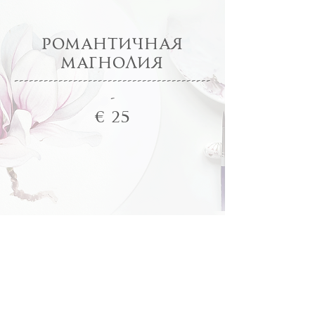
романтичная
магнолия
--
-------------
-----------
-----
---------
-
€
25